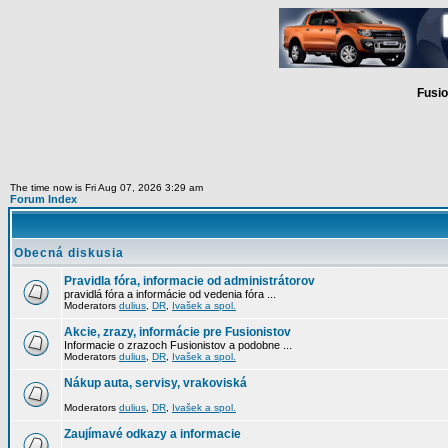
Fusio
The time now is Fri Aug 07, 2026 3:29 am
Forum Index
Obecná diskusia
Pravidla fóra, informacie od administrátorov
pravidlá fóra a informácie od vedenia fóra ...
Moderators
dulius
,
DR
,
Ivašek a spol.
Akcie, zrazy, informácie pre Fusionistov
Informacie o zrazoch Fusionistov a podobne ...
Moderators
dulius
,
DR
,
Ivašek a spol.
Nákup auta, servisy, vrakoviská
Moderators
dulius
,
DR
,
Ivašek a spol.
Zaujímavé odkazy a informacie