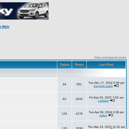
o Web
View unanswered posts
Topics
Posts
Last Post
Tue Dec 17, 2024 5:59 pm
44
651
hanýsek starší
Fri Sep 02, 2022 7:05 am
62
2033
Ladislav
Tue Apr 09, 2024 3:38 pm
124
4178
dulius
Thu Mar 23, 2023 11:32 am
133
2039