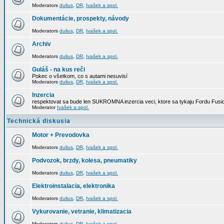
Moderators
dulius
,
DR
,
Ivašek a spol.
Dokumentácie, prospekty, návody
Moderators
dulius
,
DR
,
Ivašek a spol.
Archiv
Moderators
dulius
,
DR
,
Ivašek a spol.
Guláš - na kus reči
Pokec o všetkom, co s autami nesuvisí
Moderators
dulius
,
DR
,
Ivašek a spol.
Inzercia
respektovat sa bude len SUKROMNA inzercia veci, ktore sa tykaju Fordu Fusio
Moderator
Ivašek a spol.
Technická diskusia
Motor + Prevodovka
Moderators
dulius
,
DR
,
Ivašek a spol.
Podvozok, brzdy, kolesa, pneumatiky
Moderators
dulius
,
DR
,
Ivašek a spol.
Elektroinstalacia, elektronika
Moderators
dulius
,
DR
,
Ivašek a spol.
Vykurovanie, vetranie, klimatizacia
Moderators
dulius
,
DR
,
Ivašek a spol.