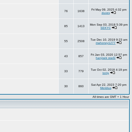
Fri May 09, 2025 4:32 pm
76
1638
duves
Mon Sep 03, 2018 5:39 pm
85
1413
SEKYC
Tue Dec 10, 2019 9:23 am
55
2508
mahoney1277
Fri Jan 03, 2020 12:57 pm
43
857
hanýsek starší
Tue Oct 02, 2018 4:19 pm
33
779
tomy
Sat Apr 22, 2023 7:20 pm
30
860
Meridius
All times are GMT + 1 Hour