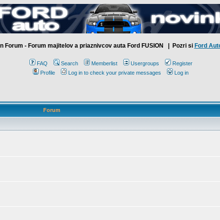
n Forum - Forum majitelov a priaznivcov auta Ford FUSION
| Pozri si
Ford Aut
FAQ
Search
Memberlist
Usergroups
Register
Profile
Log in to check your private messages
Log in
Forum