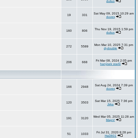
dulius
Sat May 09, 2015 10:29 am
19
331
duves
Thu Nov 19, 2015 1:59 pm
160
806
dulius
Mon Mar 10, 2025 7:31 pm
272
5589
dj-double
Fri Mar 08, 2024 2:05 pm
206
668
hanýsek starší
Sat Aug 24, 2024 7:39 pm
166
2948
duves
Sat Mar 15, 2025 7:36 pm
120
3503
Jirka
Wed Mar 05, 2025 11:28 am
191
3120
MajoV
Fri Jul 31, 2020 8:28 pm
51
1033
HaD601