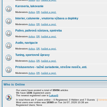
Karoseria, lakovanie
Moderators
dulius
,
DR
,
Ivašek a spol.
Interier, calunenie , vnutorna výbava a doplnky
Moderators
dulius
,
DR
,
Ivašek a spol.
Palivo, palivová sústava, spotreba
Moderators
dulius
,
DR
,
Ivašek a spol.
Audio, navigacie
Moderators
dulius
,
DR
,
Ivašek a spol.
Tuning, sportovné úpravy
Moderators
dulius
,
DR
,
Ivašek a spol.
Prislusenstvo - tažné zariadenie, strešne nosiče, atd.
Moderators
dulius
,
DR
,
Ivašek a spol.
Who is Online
Our users have posted a total of
35056
articles
We have
1336
registered users
The newest registered user is
LukasG
In total there are
7
users online :: 0 Registered, 0 Hidden and 7 Guests [
Administ
Most users ever online was
10365
on Tue Jul 07, 2026 10:38 am
Registered Users: None