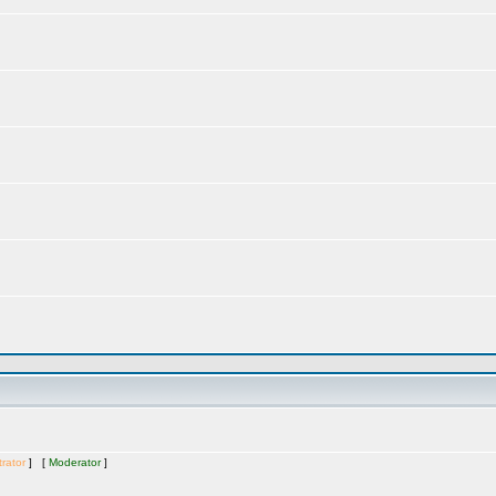
rator
] [
Moderator
]