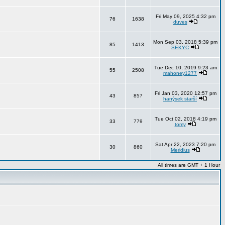
Fri May 09, 2025 4:32 pm
76
1638
duves
Mon Sep 03, 2018 5:39 pm
85
1413
SEKYC
Tue Dec 10, 2019 9:23 am
55
2508
mahoney1277
Fri Jan 03, 2020 12:57 pm
43
857
hanýsek starší
Tue Oct 02, 2018 4:19 pm
33
779
tomy
Sat Apr 22, 2023 7:20 pm
30
860
Meridius
All times are GMT + 1 Hour