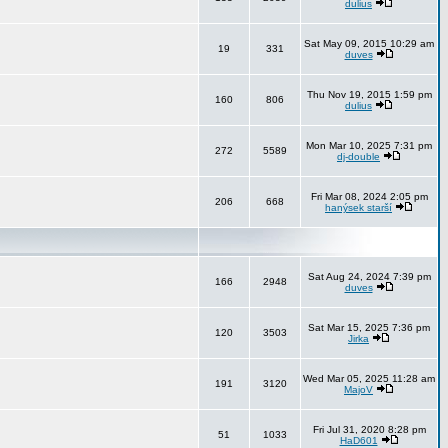
dulius
Sat May 09, 2015 10:29 am
19
331
duves
Thu Nov 19, 2015 1:59 pm
160
806
dulius
Mon Mar 10, 2025 7:31 pm
272
5589
dj-double
Fri Mar 08, 2024 2:05 pm
206
668
hanýsek starší
Sat Aug 24, 2024 7:39 pm
166
2948
duves
Sat Mar 15, 2025 7:36 pm
120
3503
Jirka
Wed Mar 05, 2025 11:28 am
191
3120
MajoV
Fri Jul 31, 2020 8:28 pm
51
1033
HaD601