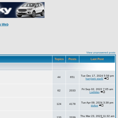
o Web
View unanswered posts
Topics
Posts
Last Post
Tue Dec 17, 2024 5:59 pm
44
651
hanýsek starší
Fri Sep 02, 2022 7:05 am
62
2033
Ladislav
Tue Apr 09, 2024 3:38 pm
124
4178
dulius
Thu Mar 23, 2023 11:32 am
133
2039