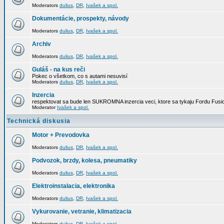
Moderators
dulius
,
DR
,
Ivašek a spol.
Dokumentácie, prospekty, návody
Moderators
dulius
,
DR
,
Ivašek a spol.
Archiv
Moderators
dulius
,
DR
,
Ivašek a spol.
Guláš - na kus reči
Pokec o všetkom, co s autami nesuvisí
Moderators
dulius
,
DR
,
Ivašek a spol.
Inzercia
respektovat sa bude len SUKROMNA inzercia veci, ktore sa tykaju Fordu Fusio
Moderator
Ivašek a spol.
Technická diskusia
Motor + Prevodovka
Moderators
dulius
,
DR
,
Ivašek a spol.
Podvozok, brzdy, kolesa, pneumatiky
Moderators
dulius
,
DR
,
Ivašek a spol.
Elektroinstalacia, elektronika
Moderators
dulius
,
DR
,
Ivašek a spol.
Vykurovanie, vetranie, klimatizacia
Moderators
dulius
,
DR
,
Ivašek a spol.