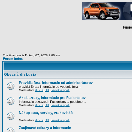
Fusio
The time now is Fri Aug 07, 2026 2:00 am
Forum Index
Obecná diskusia
Pravidla fóra, informacie od administrátorov
pravidlá fóra a informácie od vedenia fóra ...
Moderators
dulius
,
DR
,
Ivašek a spol.
Akcie, zrazy, informácie pre Fusionistov
Informacie o zrazoch Fusionistov a podobne ...
Moderators
dulius
,
DR
,
Ivašek a spol.
Nákup auta, servisy, vrakoviská
Moderators
dulius
,
DR
,
Ivašek a spol.
Zaujímavé odkazy a informacie