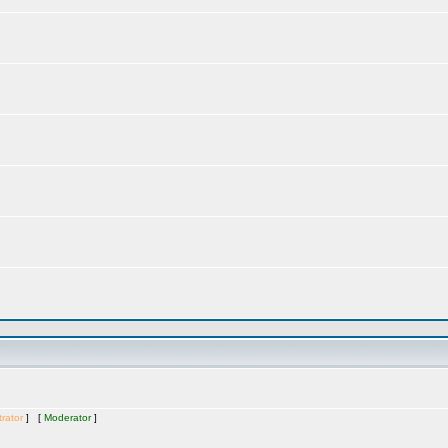
rator
] [
Moderator
]