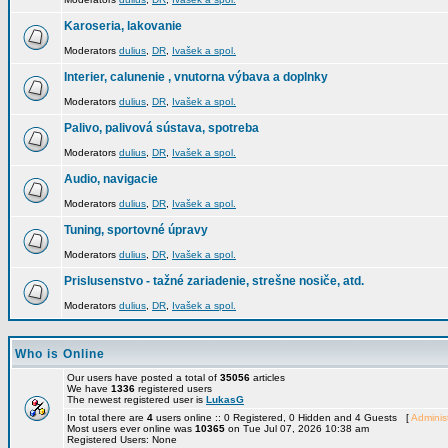
Karoseria, lakovanie
Moderators
dulius
,
DR
,
Ivašek a spol.
Interier, calunenie , vnutorna výbava a doplnky
Moderators
dulius
,
DR
,
Ivašek a spol.
Palivo, palivová sústava, spotreba
Moderators
dulius
,
DR
,
Ivašek a spol.
Audio, navigacie
Moderators
dulius
,
DR
,
Ivašek a spol.
Tuning, sportovné úpravy
Moderators
dulius
,
DR
,
Ivašek a spol.
Prislusenstvo - tažné zariadenie, strešne nosiče, atd.
Moderators
dulius
,
DR
,
Ivašek a spol.
Who is Online
Our users have posted a total of
35056
articles
We have
1336
registered users
The newest registered user is
LukasG
In total there are
4
users online :: 0 Registered, 0 Hidden and 4 Guests [
Administ
Most users ever online was
10365
on Tue Jul 07, 2026 10:38 am
Registered Users: None