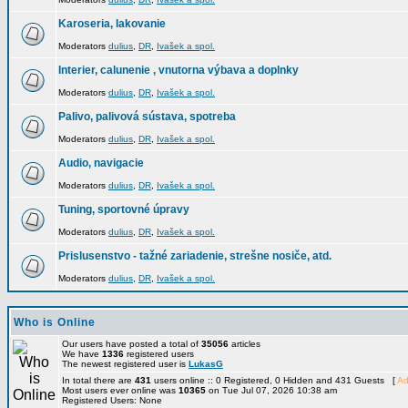
Karoseria, lakovanie
Moderators
dulius
,
DR
,
Ivašek a spol.
Interier, calunenie , vnutorna výbava a doplnky
Moderators
dulius
,
DR
,
Ivašek a spol.
Palivo, palivová sústava, spotreba
Moderators
dulius
,
DR
,
Ivašek a spol.
Audio, navigacie
Moderators
dulius
,
DR
,
Ivašek a spol.
Tuning, sportovné úpravy
Moderators
dulius
,
DR
,
Ivašek a spol.
Prislusenstvo - tažné zariadenie, strešne nosiče, atd.
Moderators
dulius
,
DR
,
Ivašek a spol.
Who is Online
Our users have posted a total of
35056
articles
We have
1336
registered users
The newest registered user is
LukasG
In total there are
431
users online :: 0 Registered, 0 Hidden and 431 Guests [
Ad
Most users ever online was
10365
on Tue Jul 07, 2026 10:38 am
Registered Users: None