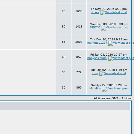
Fri May 09, 2025 4:32 pm
76
1638
duves
Mon Sep 03, 2018 5:39 pm
85
1413
SEKYC
Tue Dec 10, 2019 9:23 am
55
2508
mahoney1277
Fri Jan 03, 2020 12:57 pm
43
857
hanýsek starší
Tue Oct 02, 2018 4:19 pm
33
779
tomy
Sat Apr 22, 2023 7:20 pm
30
860
Meridius
All times are GMT + 1 Hour