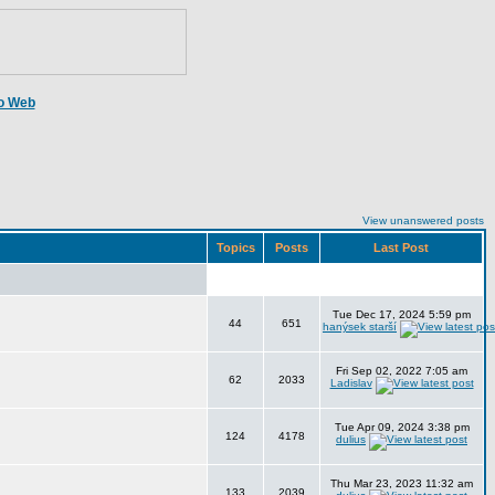
o Web
View unanswered posts
Topics
Posts
Last Post
Tue Dec 17, 2024 5:59 pm
44
651
hanýsek starší
Fri Sep 02, 2022 7:05 am
62
2033
Ladislav
Tue Apr 09, 2024 3:38 pm
124
4178
dulius
Thu Mar 23, 2023 11:32 am
133
2039