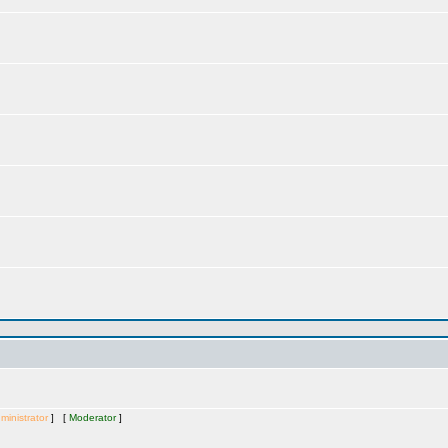
ministrator
] [
Moderator
]