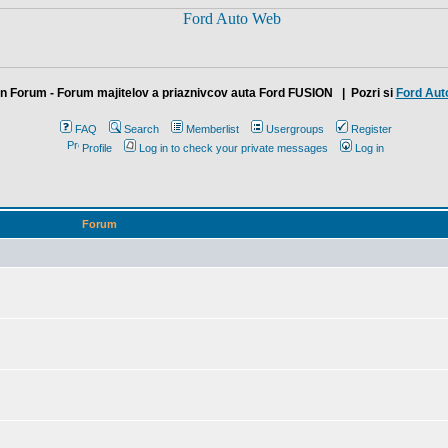
n Forum - Forum majitelov a priaznivcov auta Ford FUSION
| Pozri si
Ford Aut
FAQ
Search
Memberlist
Usergroups
Register
Profile
Log in to check your private messages
Log in
Forum