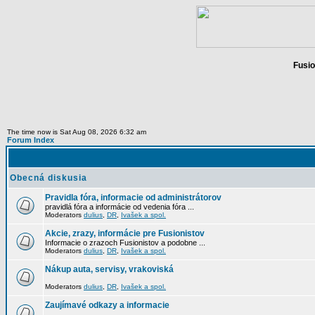
Fusio
The time now is Sat Aug 08, 2026 6:32 am
Forum Index
Obecná diskusia
Pravidla fóra, informacie od administrátorov
pravidlá fóra a informácie od vedenia fóra ...
Moderators
dulius
,
DR
,
Ivašek a spol.
Akcie, zrazy, informácie pre Fusionistov
Informacie o zrazoch Fusionistov a podobne ...
Moderators
dulius
,
DR
,
Ivašek a spol.
Nákup auta, servisy, vrakoviská
Moderators
dulius
,
DR
,
Ivašek a spol.
Zaujímavé odkazy a informacie