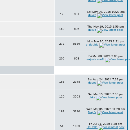
dulius
Sat May 09, 2015 10:29 am
19
331
duves
Thu Nov 19, 2015 1:59 pm
160
806
dulius
Mon Mar 10, 2025 7:31 pm
272
5589
dj-double
Fri Mar 08, 2024 2:05 pm
206
668
hanýsek starší
Sat Aug 24, 2024 7:39 pm
166
2948
duves
Sat Mar 15, 2025 7:36 pm
120
3503
Jirka
Wed Mar 05, 2025 11:28 am
191
3120
MajoV
Fri Jul 31, 2020 8:28 pm
51
1033
HaD601