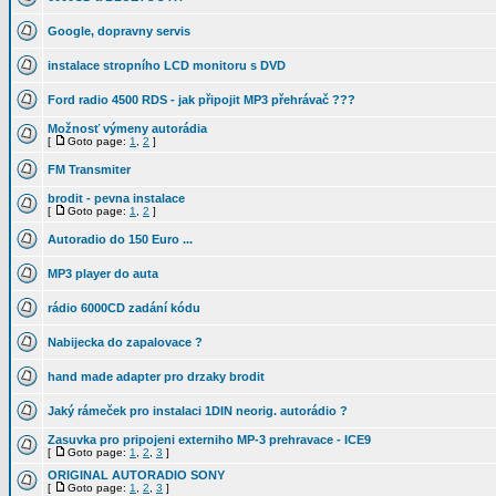
Google, dopravny servis
instalace stropního LCD monitoru s DVD
Ford radio 4500 RDS - jak připojit MP3 přehrávač ???
Možnosť výmeny autorádia
[
Goto page:
1
,
2
]
FM Transmiter
brodit - pevna instalace
[
Goto page:
1
,
2
]
Autoradio do 150 Euro ...
MP3 player do auta
rádio 6000CD zadání kódu
Nabijecka do zapalovace ?
hand made adapter pro drzaky brodit
Jaký rámeček pro instalaci 1DIN neorig. autorádio ?
Zasuvka pro pripojeni externiho MP-3 prehravace - ICE9
[
Goto page:
1
,
2
,
3
]
ORIGINAL AUTORADIO SONY
[
Goto page:
1
,
2
,
3
]