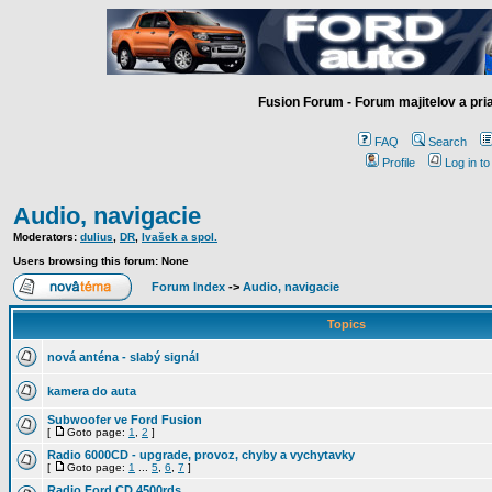
Fusion Forum - Forum majitelov a pr
FAQ
Search
Profile
Log in t
Audio, navigacie
Moderators:
dulius
,
DR
,
Ivašek a spol.
Users browsing this forum: None
Forum Index
->
Audio, navigacie
Topics
nová anténa - slabý signál
kamera do auta
Subwoofer ve Ford Fusion
[
Goto page:
1
,
2
]
Radio 6000CD - upgrade, provoz, chyby a vychytavky
[
Goto page:
1
...
5
,
6
,
7
]
Radio Ford CD 4500rds