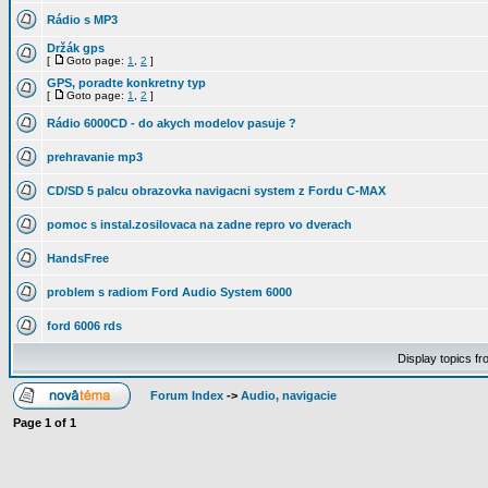
Rádio s MP3
Držák gps
[
Goto page:
1
,
2
]
GPS, poradte konkretny typ
[
Goto page:
1
,
2
]
Rádio 6000CD - do akych modelov pasuje ?
prehravanie mp3
CD/SD 5 palcu obrazovka navigacni system z Fordu C-MAX
pomoc s instal.zosilovaca na zadne repro vo dverach
HandsFree
problem s radiom Ford Audio System 6000
ford 6006 rds
Display topics f
Forum Index
->
Audio, navigacie
Page
1
of
1