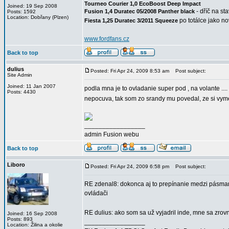
Tourneo Courier 1,0 EcoBoost Deep Impact
Joined: 19 Sep 2008
- dříč na st
Fusion 1,4 Duratec 05/2008 Panther black
Posts: 1592
Location: Dobřany (Plzen)
po totálce jako n
Fiesta 1,25 Duratec 3/2011 Squeeze
www.fordfans.cz
Back to top
dulius
Posted: Fri Apr 24, 2009 8:53 am
Post subject:
Site Admin
Joined: 11 Jan 2007
podla mna je to ovladanie super pod , na volante ....
Posts: 4430
nepocuva, tak som zo srandy mu povedal, ze si vy
_________________
admin Fusion webu
Back to top
Liboro
Posted: Fri Apr 24, 2009 6:58 pm
Post subject:
RE zdenal8: dokonca aj to prepínanie medzi pásma
ovládači
RE dulius: ako som sa už vyjadril inde, mne sa zrovn
Joined: 16 Sep 2008
Posts: 893
_________________
Location: Žilina a okolie