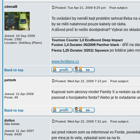
zdenal8
Posted: Tue Apr 21, 2009 9:25 pm
Post subject:
To ovládání by neměl bejt problém sehnat třeba na vr
by se měli natahnout pouze kabely od rádia.
A důvod proč to nešlo doobjednat? Vybral sis sklad
_________________
Joined: 19 Sep 2008
Posts: 1592
Tourneo Courier 1,0 EcoBoost Deep Impact
Location: Dobřany (Plzen)
- dříč na st
Fusion 1,4 Duratec 05/2008 Panther black
po totálce jako n
Fiesta 1,25 Duratec 3/2011 Squeeze
www.fordfans.cz
Back to top
petterk
Posted: Wed Apr 22, 2009 7:13 pm
Post subject:
Kupoval som akciovy model Family X a nedalo sa doob
Joined: 21 Apr 2009
pasovat s hocijakeho forda? Alebo je to ovladanie u
Posts: 46
Back to top
dulius
Posted: Wed Apr 22, 2009 7:31 pm
Post subject:
Site Admin
Joined: 11 Jan 2007
asi pred rokom som sa informoval vo Forde, povedali m
Posts: 4430
pre mna je to vela, vykaslal som sa na to.