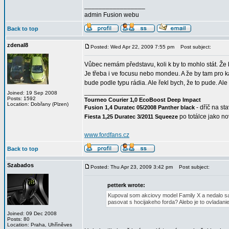
_________________
admin Fusion webu
Back to top
zdenal8
Posted: Wed Apr 22, 2009 7:55 pm
Post subject:
Vůbec nemám představu, koli k by to mohlo stát. Že 
Je třeba i ve focusu nebo mondeu. A že by tam pro ka
bude podle typu rádia. Ale řekl bych, že to pude. Ale
_________________
Joined: 19 Sep 2008
Posts: 1592
Tourneo Courier 1,0 EcoBoost Deep Impact
Location: Dobřany (Plzen)
- dříč na st
Fusion 1,4 Duratec 05/2008 Panther black
po totálce jako n
Fiesta 1,25 Duratec 3/2011 Squeeze
www.fordfans.cz
Back to top
Szabados
Posted: Thu Apr 23, 2009 3:42 pm
Post subject:
petterk wrote:
Kupoval som akciovy model Family X a nedalo sa d
pasovat s hocijakeho forda? Alebo je to ovladani
Joined: 09 Dec 2008
Posts: 80
Location: Praha, Uhříněves