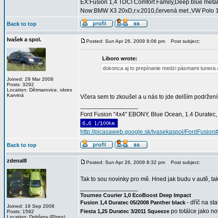
EX:Fusion 1,4 TDCI Comfort Family,Deep blue metalí
Now:BMW X3 20xD,r.v.2010,červená met.,VW Polo 1,
Back to top
Ivašek a spol.
Posted: Sun Apr 26, 2009 8:06 pm
Post subject:
Liboro wrote:
dokonca aj to prepínanie medzi pásmami tunera
Joined: 29 Mar 2008
Posts: 3292
Location: Dětmarovice, okres
Karviná
Včera sem to zkoušel a u nás to jde delším podrže
_________________
Ford Fusion "4x4" EBONY, Blue Ocean, 1.4 Duratec, C
http://picasaweb.google.sk/Ivasekaspol/FordFusion
Back to top
zdenal8
Posted: Sun Apr 26, 2009 8:32 pm
Post subject:
Tak to sou novinky pro mě. Hned jak budu v autě, t
_________________
Tourneo Courier 1,0 EcoBoost Deep Impact
- dříč na st
Fusion 1,4 Duratec 05/2008 Panther black
Joined: 19 Sep 2008
po totálce jako n
Fiesta 1,25 Duratec 3/2011 Squeeze
Posts: 1592
Location: Dobřany (Plzen)