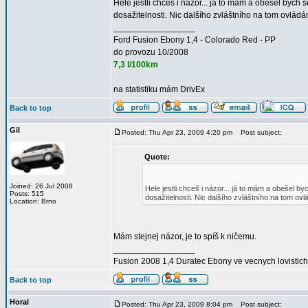
Hele jestli chceš i názor... já to mám a obešel bych 
dosažitelnosti. Nic dalšího zvláštního na tom ovládán
_________________
Ford Fusion Ebony 1,4 - Colorado Red - PP
do provozu 10/2008
7,3 l/100km
na statistiku mám DrivEx
Back to top
Gil
Posted: Thu Apr 23, 2009 4:20 pm
Post subject:
Quote:
Joined: 26 Jul 2008
Hele jestli chceš i názor... já to mám a obešel by
Posts: 515
dosažitelnosti. Nic dalšího zvláštního na tom ovl
Location: Brno
Mám stejnej názor, je to spíš k ničemu.
_________________
Fusion 2008 1,4 Duratec Ebony ve vecnych lovistich
Back to top
Horal
Posted: Thu Apr 23, 2009 8:04 pm
Post subject: