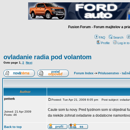
Fusion Forum - Forum majitelov a pr
FAQ
Search
Profile
Log in t
ovladanie radia pod volantom
Goto page
1
,
2
Next
Forum Index
->
Prislusenstvo - tažné
Author
petterk
Posted: Tue Apr 21, 2009 8:05 pm
Post subject: ovladan
Caute som tu novy. Pred tyzdnom som si objednal fus
Joined: 21 Apr 2009
Posts: 46
da niekde zohnat ovladanie a dodatocne namontov
Back to top