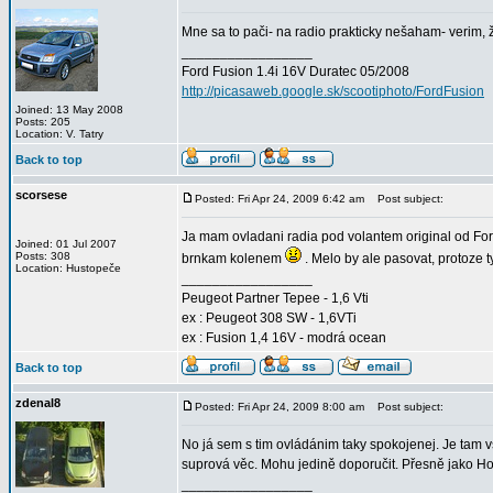
Mne sa to pači- na radio prakticky nešaham- verim, 
_________________
Ford Fusion 1.4i 16V Duratec 05/2008
http://picasaweb.google.sk/scootiphoto/FordFusion
Joined: 13 May 2008
Posts: 205
Location: V. Tatry
Back to top
scorsese
Posted: Fri Apr 24, 2009 6:42 am
Post subject:
Ja mam ovladani radia pod volantem original od For
Joined: 01 Jul 2007
Posts: 308
brnkam kolenem
. Melo by ale pasovat, protoze t
Location: Hustopeče
_________________
Peugeot Partner Tepee - 1,6 Vti
ex : Peugeot 308 SW - 1,6VTi
ex : Fusion 1,4 16V - modrá ocean
Back to top
zdenal8
Posted: Fri Apr 24, 2009 8:00 am
Post subject:
No já sem s tim ovládánim taky spokojenej. Je tam v
suprová věc. Mohu jedině doporučit. Přesně jako Ho
_________________