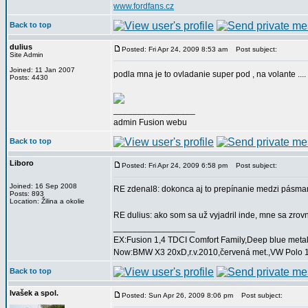
www.fordfans.cz
Back to top
dulius
Posted: Fri Apr 24, 2009 8:53 am
Post subject:
Site Admin
Joined: 11 Jan 2007
podla mna je to ovladanie super pod , na volante ...
Posts: 4430
_________________
admin Fusion webu
Back to top
Liboro
Posted: Fri Apr 24, 2009 6:58 pm
Post subject:
Joined: 16 Sep 2008
RE zdenal8: dokonca aj to prepínanie medzi pásma
Posts: 893
Location: Žilina a okolie
RE dulius: ako som sa už vyjadril inde, mne sa zrovn
_________________
EX:Fusion 1,4 TDCI Comfort Family,Deep blue metalí
Now:BMW X3 20xD,r.v.2010,červená met.,VW Polo 1,
Back to top
Ivašek a spol.
Posted: Sun Apr 26, 2009 8:06 pm
Post subject: