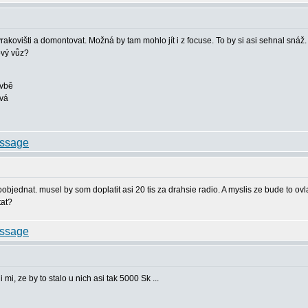
akovišti a domontovat. Možná by tam mohlo jít i z focuse. To by si asi sehnal snáž
ový vůz?
avbě
ová
jednat. musel by som doplatit asi 20 tis za drahsie radio. A myslis ze bude to ov
tat?
i, ze by to stalo u nich asi tak 5000 Sk ...