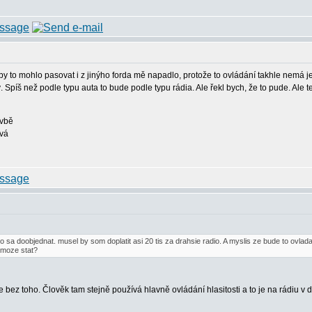
by to mohlo pasovat i z jinýho forda mě napadlo, protože to ovládání takhle nemá j
 Spíš než podle typu auta to bude podle typu rádia. Ale řekl bych, že to pude. Ale 
avbě
ová
sa doobjednat. musel by som doplatit asi 20 tis za drahsie radio. A myslis ze bude to ovlada
 moze stat?
se bez toho. Člověk tam stejně používá hlavně ovládání hlasitosti a to je na rádiu v 