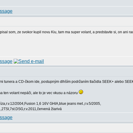
. pisal som, ze svokor kupil novu Kiu, tam ma super volant, a predstavte si, on an
mi tunera a CD-čkom ide, postupným dlhším podržaním tlačidla SEEK+ alebo SEEK
a ten volant nepáči, ale to je vec vkusu a názoru
za,r.v.12/2004,Fusion 1,6 16V GHIA,blue jeans met.,r.v.5/2005,
2TSI,7st.DSG,r.v.2011,červená žiarivá