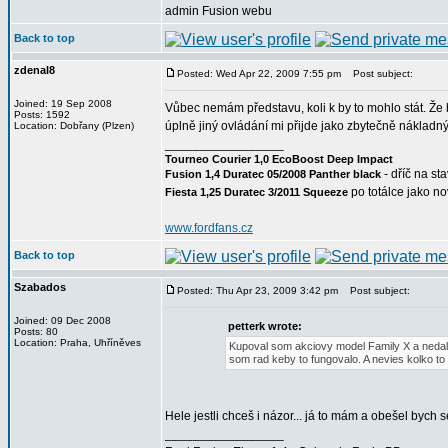
admin Fusion webu
Back to top
zdenal8
Posted: Wed Apr 22, 2009 7:55 pm
Post subject:
Joined: 19 Sep 2008
Vůbec nemám představu, koli k by to mohlo stát. Že 
Posts: 1592
úplně jiný ovládání mi přijde jako zbytečně nákladný.
Location: Dobřany (Plzen)
_________________
Tourneo Courier 1,0 EcoBoost Deep Impact
- dříč na st
Fusion 1,4 Duratec 05/2008 Panther black
po totálce jako n
Fiesta 1,25 Duratec 3/2011 Squeeze
www.fordfans.cz
Back to top
Szabados
Posted: Thu Apr 23, 2009 3:42 pm
Post subject:
Joined: 09 Dec 2008
petterk wrote:
Posts: 80
Location: Praha, Uhříněves
Kupoval som akciovy model Family X a nedalo 
som rad keby to fungovalo. A nevies kolko to
Hele jestli chceš i názor... já to mám a obešel bych 
_________________