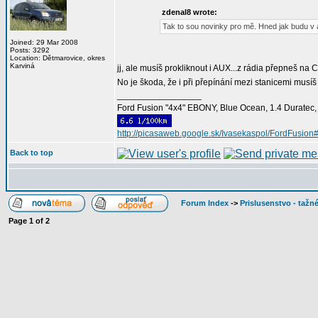
zdenal8 wrote:
Tak to sou novinky pro mě. Hned jak budu v 
Joined: 29 Mar 2008
Posts: 3292
Location: Dětmarovice, okres
Karviná
jj, ale musíš prokliknout i AUX...z rádia přepneš n
No je škoda, že i při přepínání mezi stanicemi musí
_________________
Ford Fusion "4x4" EBONY, Blue Ocean, 1.4 Duratec, C
http://picasaweb.google.sk/Ivasekaspol/FordFusion
Back to top
Forum Index
->
Prislusenstvo - tažné
Page
1
of
2