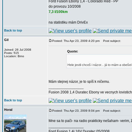
Ford Fusion Ebony 1,4 - Colorado Red - PP
do provozu 10/2008
7,3 l/100km
na statistiku mám DrivEx
Back to top
Gil
Posted: Thu Apr 23, 2009 4:20 pm
Post subject:
Joined: 26 Jul 2008
Quote:
Posts: 515
Location: Brno
Hele jestli chceš i názor... já to mám a obeše
Mám stejnej názor, je to spíš k ničemu.
_________________
Fusion 2008 1,4 Duratec Ebony ve vecnych lovistich
Back to top
Horal
Posted: Thu Apr 23, 2009 8:04 pm
Post subject:
Mne sa to pači- na radio prakticky nešaham- verim, 
_________________
Ford Fusion 1.4i 16V Duratec 05/2008