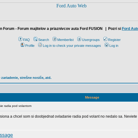
n Forum - Forum majitelov a priaznivcov auta Ford FUSION
| Pozri si
Ford Aut
FAQ
Search
Memberlist
Usergroups
Register
Profile
Log in to check your private messages
Log in
 zariadenie, strešne nosiče, atd.
Message
ie radia pod volantom
siona a chcel som si doobjednat ovladanie radia pod volant no nedalo sa. Neviet