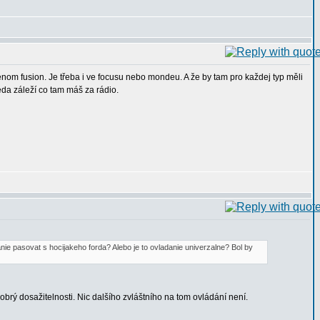
enom fusion. Je třeba i ve focusu nebo mondeu. A že by tam pro každej typ měli
teda záleží co tam máš za rádio.
nie pasovat s hocijakeho forda? Alebo je to ovladanie univerzalne? Bol by
dobrý dosažitelnosti. Nic dalšího zvláštního na tom ovládání není.