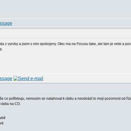
da z vyroby a jsem s nim spokojeny. Otec ma na Focusu take, ale tam je vetsi a 
p.
še co potřebuju, nemusim se natahovat k rádiu a neodvádí to moji pozornost od říze
 rádia na CD.
avbě
ová