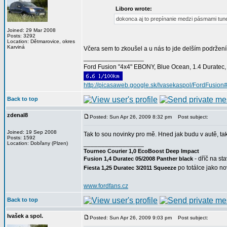
Liboro wrote:
dokonca aj to prepínanie medzi pásmami tun
Joined: 29 Mar 2008
Posts: 3292
Location: Dětmarovice, okres
Karviná
Včera sem to zkoušel a u nás to jde delším podrže
_________________
Ford Fusion "4x4" EBONY, Blue Ocean, 1.4 Duratec, C
http://picasaweb.google.sk/Ivasekaspol/FordFusion
Back to top
zdenal8
Posted: Sun Apr 26, 2009 8:32 pm
Post subject:
Joined: 19 Sep 2008
Tak to sou novinky pro mě. Hned jak budu v autě, t
Posts: 1592
_________________
Location: Dobřany (Plzen)
Tourneo Courier 1,0 EcoBoost Deep Impact
- dříč na st
Fusion 1,4 Duratec 05/2008 Panther black
po totálce jako n
Fiesta 1,25 Duratec 3/2011 Squeeze
www.fordfans.cz
Back to top
Ivašek a spol.
Posted: Sun Apr 26, 2009 9:03 pm
Post subject: