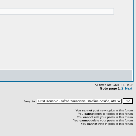
All times are GMT + 1 Hour
Goto page
1
,
2
Next
Jump to:
You
cannot
post new topics in this forum
You
cannot
reply to topics in this forum
You
cannot
edit your posts in this forum
You
cannot
delete your posts in this forum
You
cannot
vote in polls in this forum