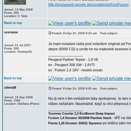
http://picasaweb.google.sk/scootiphoto/FordFusion
Joined: 13 May 2008
Posts: 205
Location: V. Tatry
Back to top
scorsese
Posted: Fri Apr 24, 2009 6:42 am
Post subject:
Ja mam ovladani radia pod volantem original od For
Joined: 01 Jul 2007
Posts: 308
stejne (6000 CD) a urcite ho na vrakovisti sezenes li
Location: Hustopeče
_________________
Peugeot Partner Tepee - 1,6 Vti
ex : Peugeot 308 SW - 1,6VTi
ex : Fusion 1,4 16V - modrá ocean
Back to top
zdenal8
Posted: Fri Apr 24, 2009 8:00 am
Post subject:
Joined: 19 Sep 2008
No já sem s tim ovládánim taky spokojenej. Je tam v
Posts: 1592
vůbec nešahám. Maximálně, když si chci přepnout z
Location: Dobřany (Plzen)
_________________
Tourneo Courier 1,0 EcoBoost Deep Impact
- dříč na st
Fusion 1,4 Duratec 05/2008 Panther black
po totálce jako n
Fiesta 1,25 Duratec 3/2011 Squeeze