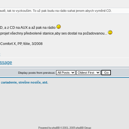
autě, tak to vyzkoušim. To už pak budu na rádio sahat jenom abych vyměnil CD.
a CD, a z CD na AUX a až pak na rádio
š projet všechny předvolené stanice,aby ses dostal na požadovanou...
omfort X, PP, fólie, 3/2008
#
Display posts from previous:
 zariadenie, strešne nosiče, atd.
Powered by
phpBB
© 2001, 2005 phpBB Group