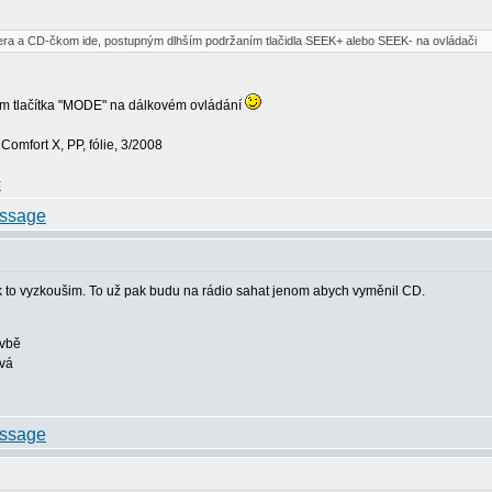
era a CD-čkom ide, postupným dlhším podržaním tlačidla SEEK+ alebo SEEK- na ovládači
ním tlačítka "MODE" na dálkovém ovládání
omfort X, PP, fólie, 3/2008
#
ak to vyzkoušim. To už pak budu na rádio sahat jenom abych vyměnil CD.
avbě
ová