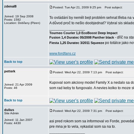
zdenal8
Posted: Tue Apr 21, 2009 9:25 pm
Post subject:
Joined: 19 Sep 2008
To ovládání by neměl bejt problém sehnat třeba na vr
Posts: 1592
A důvod proč to nešlo doobjednat? Vybral sis sklad
Location: Dobřany (Plzen)
_________________
Tourneo Courier 1,0 EcoBoost Deep Impact
- dříč na st
Fusion 1,4 Duratec 05/2008 Panther black
po totálce jako n
Fiesta 1,25 Duratec 3/2011 Squeeze
www.fordfans.cz
Back to top
petterk
Posted: Wed Apr 22, 2009 7:13 pm
Post subject:
Kupoval som akciovy model Family X a nedalo sa doob
Joined: 21 Apr 2009
som rad keby to fungovalo. A nevies kolko to moze s
Posts: 46
Back to top
dulius
Posted: Wed Apr 22, 2009 7:31 pm
Post subject:
Site Admin
Joined: 11 Jan 2007
asi pred rokom som sa informoval vo Forde, povedali m
Posts: 4430
pre mna je to vela, vykaslal som sa na to.
_________________