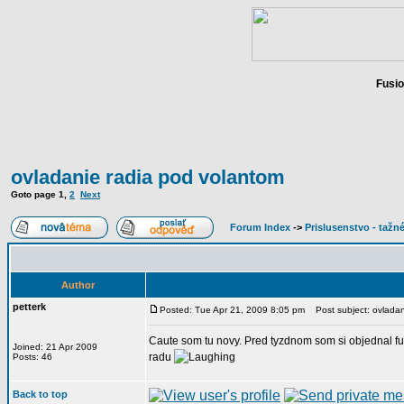
Fusio
ovladanie radia pod volantom
Goto page
1
,
2
Next
Forum Index
->
Prislusenstvo - tažné
Author
petterk
Posted: Tue Apr 21, 2009 8:05 pm
Post subject: ovladan
Caute som tu novy. Pred tyzdnom som si objednal fu
Joined: 21 Apr 2009
radu
Posts: 46
Back to top