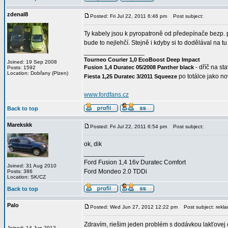
zdenal8
Posted: Fri Jul 22, 2011 6:46 pm
Post subject:
Ty kabely jsou k pyropatroně od předepínače bezp. 
bude to nejlehčí. Stejně i kdyby si to dodělával na t
_________________
Tourneo Courier 1,0 EcoBoost Deep Impact
Joined: 19 Sep 2008
- dříč na st
Fusion 1,4 Duratec 05/2008 Panther black
Posts: 1592
Location: Dobřany (Plzen)
po totálce jako n
Fiesta 1,25 Duratec 3/2011 Squeeze
www.fordfans.cz
Back to top
Marekskk
Posted: Fri Jul 22, 2011 6:54 pm
Post subject:
ok, dik
_________________
Ford Fusion 1,4 16v Duratec Comfort
Joined: 31 Aug 2010
Ford Mondeo 2.0 TDDi
Posts: 386
Location: SK/CZ
Back to top
Palo
Posted: Wed Jun 27, 2012 12:22 pm
Post subject: rekla
Zdravím, riešim jeden problém s dodávkou lakťovej 
Joined: 14 Jun 2012