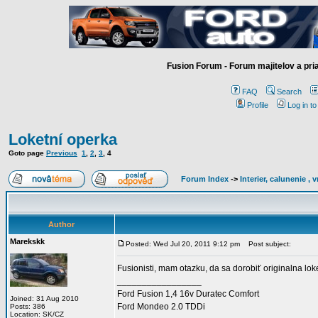
Fusion Forum - Forum majitelov a pr
FAQ
Search
Profile
Log in t
Loketní operka
Goto page
Previous
1
,
2
,
3
,
4
Forum Index
->
Interier, calunenie ,
Author
Marekskk
Posted: Wed Jul 20, 2011 9:12 pm
Post subject:
Fusionisti, mam otazku, da sa dorobiť originalna lo
_________________
Ford Fusion 1,4 16v Duratec Comfort
Joined: 31 Aug 2010
Ford Mondeo 2.0 TDDi
Posts: 386
Location: SK/CZ