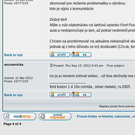
stronovali pre riešenie problematiky u výrobcu:
Posts: 16777215
toto je výpis z komunikácie:
Dobrý deň
Máte u nás objednávku na lakťovú opierku Ford Fus
auta a nedoporučuje ju tam,.až pokial nedorieší pr
Chcem sa poinformovať na aktuálne reklamačné skús
jednak aj z toho dôvodu ze iný dodávatel (12v.sk, fu
Back to top
ancownicka
Posted: Thu Sep 13, 2012 6:43 pm
Post subject:
no ja ju neviem zohnat vobec... už dva obchody ma o
Joined: 11 Mar 2012
_________________
Posts: 16777215
ford fusion 1.4 16v corrida , silver metalic, rv.2005
Back to top
Display posts from previo
Forum Index
->
Interier, calunenie ,
Page
4
of
4