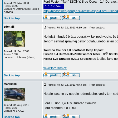
Ford Fusion "4x4" EBONY, Blue Ocean, 1.4 Duratec, C
Joined: 29 Mar 2008
Posts: 3292
Location: Dětmarovice, okres
http://picasaweb.google.sk/Ivasekaspol/FordFusion
Karviná
Back to top
zdenal8
Posted: Fri Jul 22, 2011 6:39 pm
Post subject:
No když jí budeš brát z bouračky, tak pochybuju, že 
Jenom sehnat správnej dekor potahu, nebo si ten po
_________________
Tourneo Courier 1,0 EcoBoost Deep Impact
Joined: 19 Sep 2008
- dříč na st
Fusion 1,4 Duratec 05/2008 Panther black
Posts: 1592
Location: Dobřany (Plzen)
po totálce jako n
Fiesta 1,25 Duratec 3/2011 Squeeze
www.fordfans.cz
Back to top
Marekskk
Posted: Fri Jul 22, 2011 6:43 pm
Post subject:
No ale zase to by nebolo jednoduche, ved v tom seda
_________________
Ford Fusion 1,4 16v Duratec Comfort
Joined: 31 Aug 2010
Ford Mondeo 2.0 TDDi
Posts: 386
Location: SK/CZ
Back to top