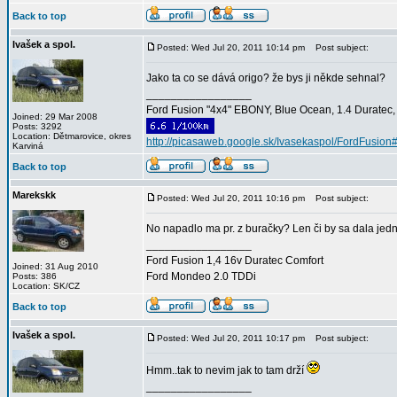
Back to top
Ivašek a spol.
Posted: Wed Jul 20, 2011 10:14 pm
Post subject:
Jako ta co se dává origo? že bys ji někde sehnal?
_________________
Ford Fusion "4x4" EBONY, Blue Ocean, 1.4 Duratec, C
Joined: 29 Mar 2008
Posts: 3292
Location: Dětmarovice, okres
http://picasaweb.google.sk/Ivasekaspol/FordFusion
Karviná
Back to top
Marekskk
Posted: Wed Jul 20, 2011 10:16 pm
Post subject:
No napadlo ma pr. z buračky? Len či by sa dala jed
_________________
Ford Fusion 1,4 16v Duratec Comfort
Joined: 31 Aug 2010
Ford Mondeo 2.0 TDDi
Posts: 386
Location: SK/CZ
Back to top
Ivašek a spol.
Posted: Wed Jul 20, 2011 10:17 pm
Post subject:
Hmm..tak to nevim jak to tam drží
_________________