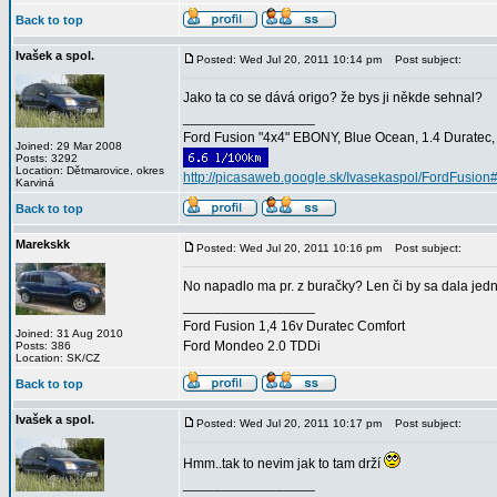
Back to top
Ivašek a spol.
Posted: Wed Jul 20, 2011 10:14 pm
Post subject:
Jako ta co se dává origo? že bys ji někde sehnal?
_________________
Ford Fusion "4x4" EBONY, Blue Ocean, 1.4 Duratec, C
Joined: 29 Mar 2008
Posts: 3292
Location: Dětmarovice, okres
http://picasaweb.google.sk/Ivasekaspol/FordFusion
Karviná
Back to top
Marekskk
Posted: Wed Jul 20, 2011 10:16 pm
Post subject:
No napadlo ma pr. z buračky? Len či by sa dala jed
_________________
Ford Fusion 1,4 16v Duratec Comfort
Joined: 31 Aug 2010
Ford Mondeo 2.0 TDDi
Posts: 386
Location: SK/CZ
Back to top
Ivašek a spol.
Posted: Wed Jul 20, 2011 10:17 pm
Post subject:
Hmm..tak to nevim jak to tam drží
_________________