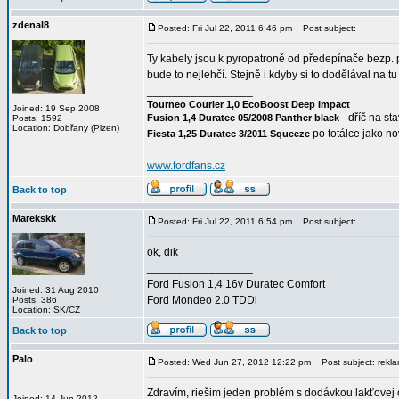
zdenal8
Posted: Fri Jul 22, 2011 6:46 pm
Post subject:
Ty kabely jsou k pyropatroně od předepínače bezp. 
bude to nejlehčí. Stejně i kdyby si to dodělával na t
_________________
Tourneo Courier 1,0 EcoBoost Deep Impact
Joined: 19 Sep 2008
- dříč na st
Fusion 1,4 Duratec 05/2008 Panther black
Posts: 1592
Location: Dobřany (Plzen)
po totálce jako n
Fiesta 1,25 Duratec 3/2011 Squeeze
www.fordfans.cz
Back to top
Marekskk
Posted: Fri Jul 22, 2011 6:54 pm
Post subject:
ok, dik
_________________
Ford Fusion 1,4 16v Duratec Comfort
Joined: 31 Aug 2010
Ford Mondeo 2.0 TDDi
Posts: 386
Location: SK/CZ
Back to top
Palo
Posted: Wed Jun 27, 2012 12:22 pm
Post subject: rekla
Zdravím, riešim jeden problém s dodávkou lakťovej 
Joined: 14 Jun 2012