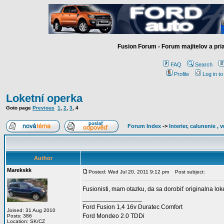
Fusion Forum - Forum majitelov a pr
FAQ
Search
Profile
Log in t
Loketní operka
Goto page
Previous
1
,
2
,
3
,
4
Forum Index
->
Interier, calunenie ,
Author
Marekskk
Posted: Wed Jul 20, 2011 9:12 pm
Post subject:
Fusionisti, mam otazku, da sa dorobiť originalna lo
_________________
Ford Fusion 1,4 16v Duratec Comfort
Joined: 31 Aug 2010
Ford Mondeo 2.0 TDDi
Posts: 386
Location: SK/CZ