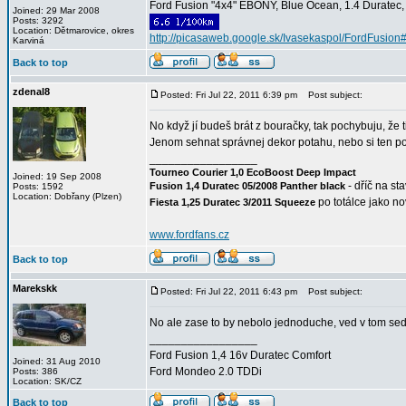
Ford Fusion "4x4" EBONY, Blue Ocean, 1.4 Duratec, C
Joined: 29 Mar 2008
Posts: 3292
Location: Dětmarovice, okres
http://picasaweb.google.sk/Ivasekaspol/FordFusion
Karviná
Back to top
zdenal8
Posted: Fri Jul 22, 2011 6:39 pm
Post subject:
No když jí budeš brát z bouračky, tak pochybuju, že 
Jenom sehnat správnej dekor potahu, nebo si ten po
_________________
Tourneo Courier 1,0 EcoBoost Deep Impact
Joined: 19 Sep 2008
- dříč na st
Fusion 1,4 Duratec 05/2008 Panther black
Posts: 1592
Location: Dobřany (Plzen)
po totálce jako n
Fiesta 1,25 Duratec 3/2011 Squeeze
www.fordfans.cz
Back to top
Marekskk
Posted: Fri Jul 22, 2011 6:43 pm
Post subject:
No ale zase to by nebolo jednoduche, ved v tom seda
_________________
Ford Fusion 1,4 16v Duratec Comfort
Joined: 31 Aug 2010
Ford Mondeo 2.0 TDDi
Posts: 386
Location: SK/CZ
Back to top