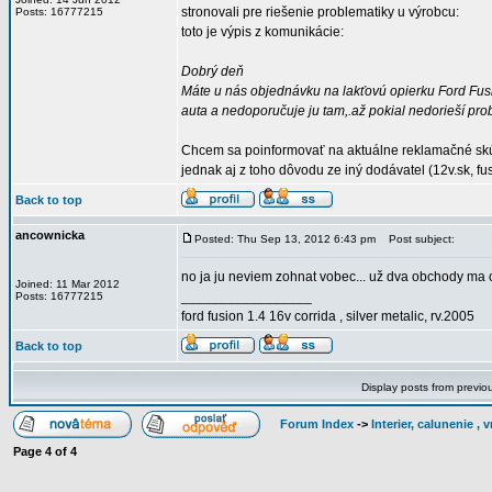
stronovali pre riešenie problematiky u výrobcu:
Posts: 16777215
toto je výpis z komunikácie:
Dobrý deň
Máte u nás objednávku na lakťovú opierku Ford Fus
auta a nedoporučuje ju tam,.až pokial nedorieší pr
Chcem sa poinformovať na aktuálne reklamačné skús
jednak aj z toho dôvodu ze iný dodávatel (12v.sk, fu
Back to top
ancownicka
Posted: Thu Sep 13, 2012 6:43 pm
Post subject:
no ja ju neviem zohnat vobec... už dva obchody ma o
Joined: 11 Mar 2012
_________________
Posts: 16777215
ford fusion 1.4 16v corrida , silver metalic, rv.2005
Back to top
Display posts from previo
Forum Index
->
Interier, calunenie ,
Page
4
of
4