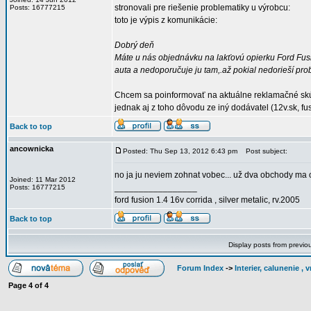
stronovali pre riešenie problematiky u výrobcu:
Posts: 16777215
toto je výpis z komunikácie:
Dobrý deň
Máte u nás objednávku na lakťovú opierku Ford Fus
auta a nedoporučuje ju tam,.až pokial nedorieší pr
Chcem sa poinformovať na aktuálne reklamačné skús
jednak aj z toho dôvodu ze iný dodávatel (12v.sk, fu
Back to top
ancownicka
Posted: Thu Sep 13, 2012 6:43 pm
Post subject:
no ja ju neviem zohnat vobec... už dva obchody ma o
Joined: 11 Mar 2012
_________________
Posts: 16777215
ford fusion 1.4 16v corrida , silver metalic, rv.2005
Back to top
Display posts from previo
Forum Index
->
Interier, calunenie ,
Page
4
of
4