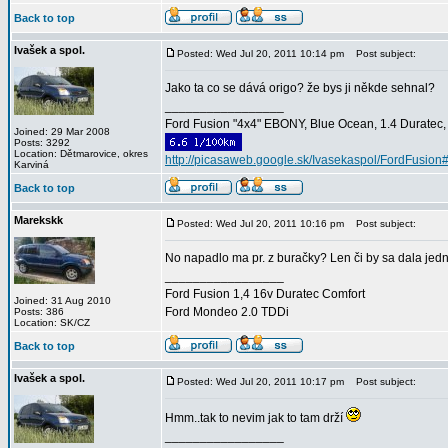
Back to top
Ivašek a spol.
Posted: Wed Jul 20, 2011 10:14 pm
Post subject:
Jako ta co se dává origo? že bys ji někde sehnal?
_________________
Ford Fusion "4x4" EBONY, Blue Ocean, 1.4 Duratec, C
Joined: 29 Mar 2008
Posts: 3292
Location: Dětmarovice, okres
http://picasaweb.google.sk/Ivasekaspol/FordFusion
Karviná
Back to top
Marekskk
Posted: Wed Jul 20, 2011 10:16 pm
Post subject:
No napadlo ma pr. z buračky? Len či by sa dala jed
_________________
Ford Fusion 1,4 16v Duratec Comfort
Joined: 31 Aug 2010
Ford Mondeo 2.0 TDDi
Posts: 386
Location: SK/CZ
Back to top
Ivašek a spol.
Posted: Wed Jul 20, 2011 10:17 pm
Post subject:
Hmm..tak to nevim jak to tam drží
_________________