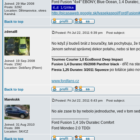
Ford Fusion "4x4" EBONY, Blue Ocean, 1.4 Duratec, C
Joined: 29 Mar 2008
Posts: 3292
Location: Dětmarovice, okres
http://picasaweb.google.sk/Ivasekaspol/FordFusion
Karviná
Back to top
zdenal8
Posted: Fri Jul 22, 2011 6:39 pm
Post subject:
No když jí budeš brát z bouračky, tak pochybuju, že 
Jenom sehnat správnej dekor potahu, nebo si ten po
_________________
Tourneo Courier 1,0 EcoBoost Deep Impact
Joined: 19 Sep 2008
- dříč na st
Fusion 1,4 Duratec 05/2008 Panther black
Posts: 1592
Location: Dobřany (Plzen)
po totálce jako n
Fiesta 1,25 Duratec 3/2011 Squeeze
www.fordfans.cz
Back to top
Marekskk
Posted: Fri Jul 22, 2011 6:43 pm
Post subject:
No ale zase to by nebolo jednoduche, ved v tom seda
_________________
Ford Fusion 1,4 16v Duratec Comfort
Joined: 31 Aug 2010
Ford Mondeo 2.0 TDDi
Posts: 386
Location: SK/CZ
Back to top