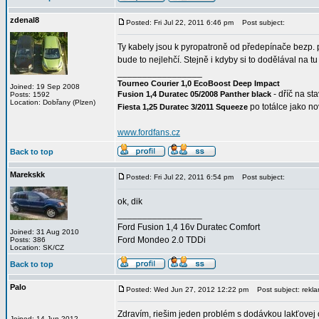
zdenal8
Posted: Fri Jul 22, 2011 6:46 pm
Post subject:
Ty kabely jsou k pyropatroně od předepínače bezp. 
bude to nejlehčí. Stejně i kdyby si to dodělával na t
_________________
Tourneo Courier 1,0 EcoBoost Deep Impact
Joined: 19 Sep 2008
- dříč na st
Fusion 1,4 Duratec 05/2008 Panther black
Posts: 1592
Location: Dobřany (Plzen)
po totálce jako n
Fiesta 1,25 Duratec 3/2011 Squeeze
www.fordfans.cz
Back to top
Marekskk
Posted: Fri Jul 22, 2011 6:54 pm
Post subject:
ok, dik
_________________
Ford Fusion 1,4 16v Duratec Comfort
Joined: 31 Aug 2010
Ford Mondeo 2.0 TDDi
Posts: 386
Location: SK/CZ
Back to top
Palo
Posted: Wed Jun 27, 2012 12:22 pm
Post subject: rekla
Zdravím, riešim jeden problém s dodávkou lakťovej 
Joined: 14 Jun 2012