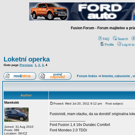
Fusion Forum - Forum majitelov a pr
FAQ
Search
Profile
Log in t
Loketní operka
Goto page
Previous
1
,
2
,
3
,
4
Forum Index
->
Interier, calunenie ,
Author
Marekskk
Posted: Wed Jul 20, 2011 9:12 pm
Post subject:
Fusionisti, mam otazku, da sa dorobiť originalna lo
_________________
Ford Fusion 1,4 16v Duratec Comfort
Joined: 31 Aug 2010
Ford Mondeo 2.0 TDDi
Posts: 386
Location: SK/CZ