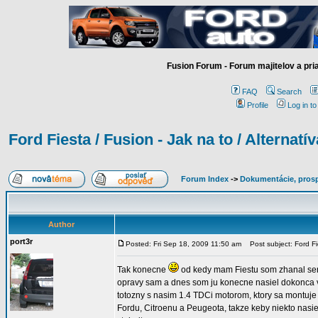
Fusion Forum - Forum majitelov a pr
FAQ
Search
Profile
Log in t
Ford Fiesta / Fusion - Jak na to / Alternatív
Forum Index
->
Dokumentácie, prosp
Author
port3r
Posted: Fri Sep 18, 2009 11:50 am
Post subject: Ford Fie
Tak konecne
od kedy mam Fiestu som zhanal serv
opravy sam a dnes som ju konecne nasiel dokonca v c
totozny s nasim 1.4 TDCi motorom, ktory sa montuje 
Fordu, Citroenu a Peugeota, takze keby niekto nasie