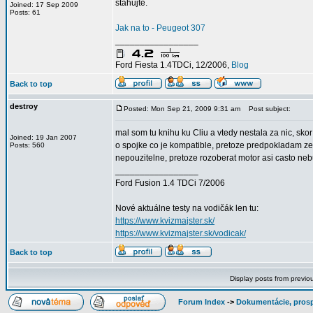
stahujte.
Joined: 17 Sep 2009
Posts: 61
Jak na to - Peugeot 307
_________________
Ford Fiesta 1.4TDCi, 12/2006,
Blog
Back to top
destroy
Posted: Mon Sep 21, 2009 9:31 am
Post subject:
mal som tu knihu ku Cliu a vtedy nestala za nic, sk
Joined: 19 Jan 2007
o spojke co je kompatible, pretoze predpokladam ze 
Posts: 560
nepouzitelne, pretoze rozoberat motor asi casto ne
_________________
Ford Fusion 1.4 TDCi 7/2006
Nové aktuálne testy na vodičák len tu:
https://www.kvizmajster.sk/
https://www.kvizmajster.sk/vodicak/
Back to top
Display posts from previo
Forum Index
->
Dokumentácie, prosp