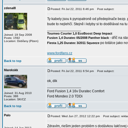
zdenal8
Posted: Fri Jul 22, 2011 6:46 pm
Post subject:
Ty kabely jsou k pyropatroně od předepínače bezp. 
bude to nejlehčí. Stejně i kdyby si to dodělával na t
_________________
Tourneo Courier 1,0 EcoBoost Deep Impact
Joined: 19 Sep 2008
- dříč na st
Fusion 1,4 Duratec 05/2008 Panther black
Posts: 1592
Location: Dobřany (Plzen)
po totálce jako n
Fiesta 1,25 Duratec 3/2011 Squeeze
www.fordfans.cz
Back to top
Marekskk
Posted: Fri Jul 22, 2011 6:54 pm
Post subject:
ok, dik
_________________
Ford Fusion 1,4 16v Duratec Comfort
Joined: 31 Aug 2010
Ford Mondeo 2.0 TDDi
Posts: 386
Location: SK/CZ
Back to top
Palo
Posted: Wed Jun 27, 2012 12:22 pm
Post subject: rekla
Zdravím, riešim jeden problém s dodávkou lakťovej 
Joined: 14 Jun 2012