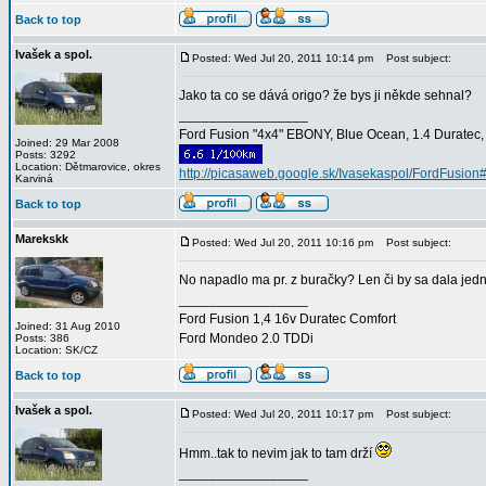
Back to top
Ivašek a spol.
Posted: Wed Jul 20, 2011 10:14 pm
Post subject:
Jako ta co se dává origo? že bys ji někde sehnal?
_________________
Ford Fusion "4x4" EBONY, Blue Ocean, 1.4 Duratec, C
Joined: 29 Mar 2008
Posts: 3292
Location: Dětmarovice, okres
http://picasaweb.google.sk/Ivasekaspol/FordFusion
Karviná
Back to top
Marekskk
Posted: Wed Jul 20, 2011 10:16 pm
Post subject:
No napadlo ma pr. z buračky? Len či by sa dala jed
_________________
Ford Fusion 1,4 16v Duratec Comfort
Joined: 31 Aug 2010
Ford Mondeo 2.0 TDDi
Posts: 386
Location: SK/CZ
Back to top
Ivašek a spol.
Posted: Wed Jul 20, 2011 10:17 pm
Post subject:
Hmm..tak to nevim jak to tam drží
_________________