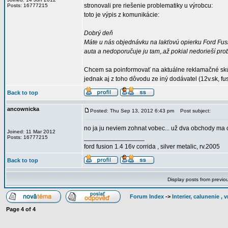
stronovali pre riešenie problematiky u výrobcu:
Posts: 16777215
toto je výpis z komunikácie:
Dobrý deň
Máte u nás objednávku na lakťovú opierku Ford Fus
auta a nedoporučuje ju tam,.až pokial nedorieší pr
Chcem sa poinformovať na aktuálne reklamačné skús
jednak aj z toho dôvodu ze iný dodávatel (12v.sk, fu
Back to top
ancownicka
Posted: Thu Sep 13, 2012 6:43 pm
Post subject:
no ja ju neviem zohnat vobec... už dva obchody ma o
Joined: 11 Mar 2012
_________________
Posts: 16777215
ford fusion 1.4 16v corrida , silver metalic, rv.2005
Back to top
Display posts from previo
Forum Index
->
Interier, calunenie ,
Page
4
of
4