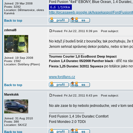
Ford Fusion "4x4" EBONY, Blue Ocean, 1.4 Duratec, C
Joined: 29 Mar 2008
Posts: 3292
Location: Dětmarovice, okres
http://picasaweb.google.sk/Ivasekaspol/FordFusion
Karviná
Back to top
zdenal8
Posted: Fri Jul 22, 2011 6:39 pm
Post subject:
No když jí budeš brát z bouračky, tak pochybuju, že 
Jenom sehnat správnej dekor potahu, nebo si ten po
_________________
Tourneo Courier 1,0 EcoBoost Deep Impact
Joined: 19 Sep 2008
- dříč na st
Fusion 1,4 Duratec 05/2008 Panther black
Posts: 1592
Location: Dobřany (Plzen)
po totálce jako n
Fiesta 1,25 Duratec 3/2011 Squeeze
www.fordfans.cz
Back to top
Marekskk
Posted: Fri Jul 22, 2011 6:43 pm
Post subject:
No ale zase to by nebolo jednoduche, ved v tom seda
_________________
Ford Fusion 1,4 16v Duratec Comfort
Joined: 31 Aug 2010
Ford Mondeo 2.0 TDDi
Posts: 386
Location: SK/CZ
Back to top