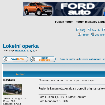
Fusion Forum - Forum majitelov a pr
FAQ
Search
Profile
Log in t
Loketní operka
Goto page
Previous
1
,
2
,
3
,
4
Forum Index
->
Interier, calunenie ,
Author
Marekskk
Posted: Wed Jul 20, 2011 9:12 pm
Post subject:
Fusionisti, mam otazku, da sa dorobiť originalna lo
_________________
Ford Fusion 1,4 16v Duratec Comfort
Joined: 31 Aug 2010
Ford Mondeo 2.0 TDDi
Posts: 386
Location: SK/CZ