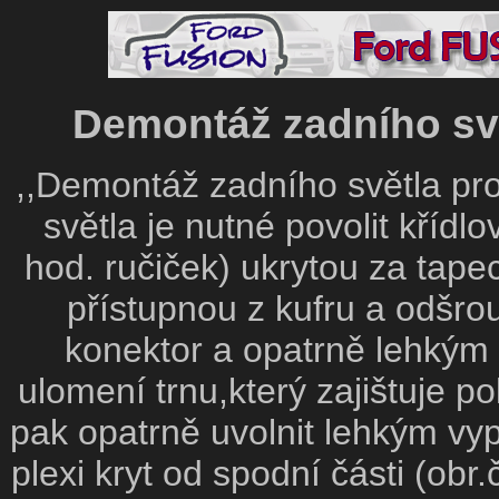
Demontáž zadního svě
,,Demontáž zadního světla pr
světla je nutné povolit kříd
hod. ručiček) ukrytou za tapec
přístupnou z kufru a odšrou
konektor a opatrně lehkým 
ulomení trnu,který zajištuje p
pak opatrně uvolnit lehkým v
plexi kryt od spodní části (obr