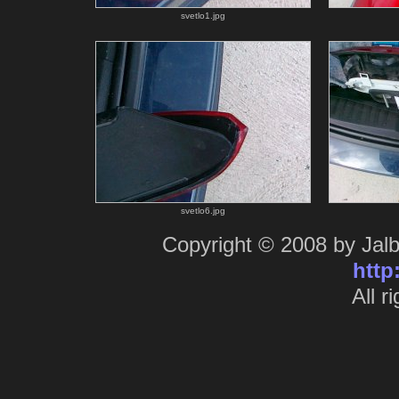
svetlo1.jpg
svetlo6.jpg
Copyright © 2008 by Jal
http
All r