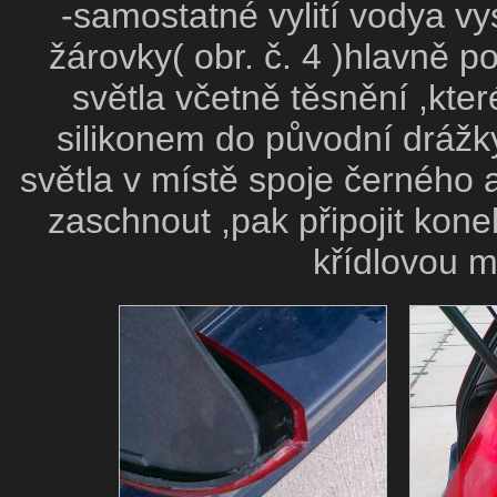
-samostatné vylití vodya vy
žárovky( obr. č. 4 )hlavně p
světla včetně těsnění ,kter
silikonem do původní drážky
světla v místě spoje černého 
zaschnout ,pak připojit konek
křídlovou m