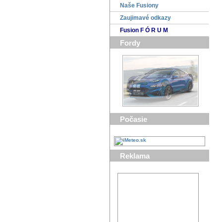
Naše Fusiony
Zaujimavé odkazy
Fusion F Ó R U M
Fordy
Počasie
Reklama