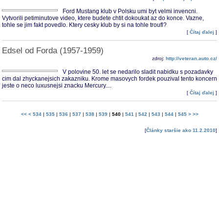
Ford Mustang klub v Polsku umi byt velmi invencni.
Vytvorili petiminutove video, ktere budete chtit dokoukat az do konce. Vazne,
tohle se jim fakt povedlo. Ktery cesky klub by si na tohle troufl?
[
Čítaj ďalej
]
Edsel od Forda (1957-1959)
zdroj:
http://veteran.auto.cz/
V polovine 50. let se nedarilo sladit nabidku s pozadavky
cim dal zhyckanejsich zakazniku. Krome masovych fordek pouzival tento koncern
jeste o neco luxusnejsi znacku Mercury....
[
Čítaj ďalej
]
<<
<
534
|
535
|
536
|
537
|
538
|
539
|
540
|
541
|
542
|
543
|
544
|
545
>
>>
[
Články staršie ako 11.2.2010
]