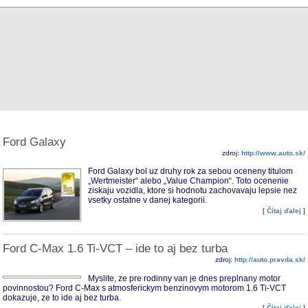
Ford Galaxy
zdroj:
http://www.auto.sk/
Ford Galaxy bol uz druhy rok za sebou oceneny titulom
„Wertmeister“ alebo „Value Champion“. Toto ocenenie
ziskaju vozidla, ktore si hodnotu zachovavaju lepsie nez
vsetky ostatne v danej kategorii.
[
Čítaj ďalej
]
Ford C-Max 1.6 Ti-VCT – ide to aj bez turba
zdroj:
http://auto.pravda.sk/
Myslite, ze pre rodinny van je dnes preplnany motor
povinnostou? Ford C-Max s atmosferickym benzinovym motorom 1.6 Ti-VCT
dokazuje, ze to ide aj bez turba.
[
Čítaj ďalej
]