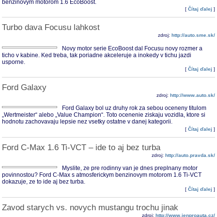
benzinovym motorom 1.6 EcoBoost.
[
Čítaj ďalej
]
Turbo dava Focusu lahkost
zdroj:
http://auto.sme.sk/
Novy motor serie EcoBoost dal Focusu novy rozmer a
ticho v kabine. Ked treba, tak poriadne akceleruje a inokedy v tichu jazdi
usporne.
[
Čítaj ďalej
]
Ford Galaxy
zdroj:
http://www.auto.sk/
Ford Galaxy bol uz druhy rok za sebou oceneny titulom
„Wertmeister“ alebo „Value Champion“. Toto ocenenie ziskaju vozidla, ktore si
hodnotu zachovavaju lepsie nez vsetky ostatne v danej kategorii.
[
Čítaj ďalej
]
Ford C-Max 1.6 Ti-VCT – ide to aj bez turba
zdroj:
http://auto.pravda.sk/
Myslite, ze pre rodinny van je dnes preplnany motor
povinnostou? Ford C-Max s atmosferickym benzinovym motorom 1.6 Ti-VCT
dokazuje, ze to ide aj bez turba.
[
Čítaj ďalej
]
Zavod starych vs. novych mustangu trochu jinak
zdroj:
http://www.jenproauta.cz/