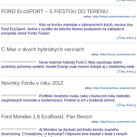
FORD EcoSPORT – S FIESTOU DO TERENU
zdroj:
http://www.automotonews.cz/
Kdo se trochu orientuje v zahranicnich trzich, mozna zna
Ford EcoSport. Jedna o vozitko do lehciho terenu postavene na zakladech
evropske verze Fordu Fusion.
[
Čítaj ďalej
]
C-Max v dvoch hybridnych verziach
zdroj:
http://www.automoto.sk/
Nove rodinne hybridy Ford C-Max vyuzivaju velmi
podobny pohonny system, model Energi vsak mozno dobijat aj z elektrickej siete.
[
Čítaj ďalej
]
Novinky Fordu v roku 2012
zdroj:
http://zavolantom.autozor.sk/
Portfolio modreho ovalu caka v buducom roku niekolko
zaujimavych noviniek a modernizacii. Podme si ich v kratkosti zhrnut.
[
Čítaj ďalej
]
Ford Mondeo 1.6 EcoBoost: Pan Benzin
zdroj:
http://www.automoto.sk/
Aj Mondeo sa dockalo prichodu trendu zvaneho
downsizing. Chvalabohu, ci bohuzial? Odpoved sme hladali v teste s novym