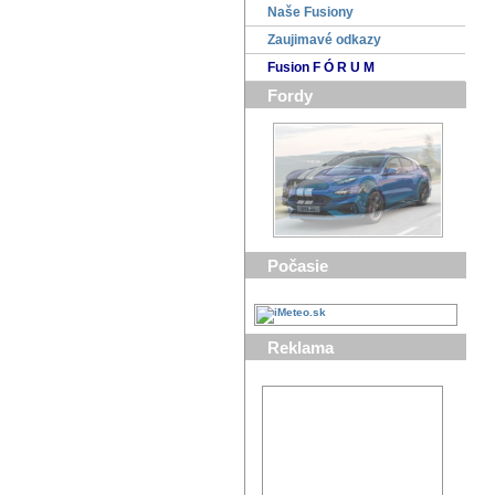
Naše Fusiony
Zaujimavé odkazy
Fusion F Ó R U M
Fordy
Počasie
Reklama